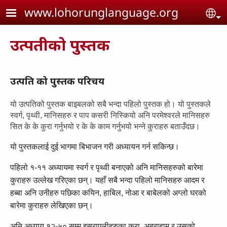
Skip to main content
www.lohorunglanguage.org
Se
उत्पतीको पुस्तक
उत्पति को पुस्तक परिचय
यो उत्‍पतिको पुस्‍तक बाइबलको सबै भन्‍दा पहिलो पुस्‍तक हो। यो पुस्‍तकले
स्‍वर्ग, पृथ्‍वी, मानिसहरु र पाप कसरी निस्‍कियो अनि परमेश्‍वरले मानिसहरु
सित के के कुरा गर्नुभयो र के के काम गर्नुभयो भन्‍ने कुराहरु बताउँदछ।
यो पुस्‍तकलाई दुई भागमा बिभाजन गरी अध्‍यायन गर्न सकिन्‍छ।
पहिलो १-११ अध्‍यायमा स्‍वर्ग र पृथ्‍वी बनाएको अनि मानिसहरुको बारेमा
कुराहरु उल्‍लेख गरिएका छन्‌। यहाँ सबै भन्‍दा पहिलो मानिसहरु आदम र
हब्‍बा अनि उनीहरु पछिका कयिन, हाबिल, नोआ र बाबेलको अग्‍लो घरको
बारेमा कुराहरु लेखिएका छन्‌।
अनि अध्‍याय १२-५० सम्‍म इस्राएलीहरुका कुरा, अब्राहाम र उसको