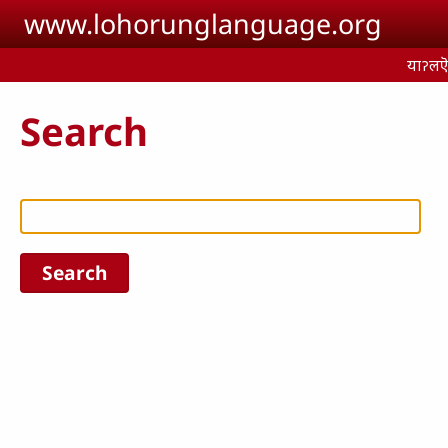
Skip to main content
www.lohorunglanguage.org
याॽलऎ 
Search